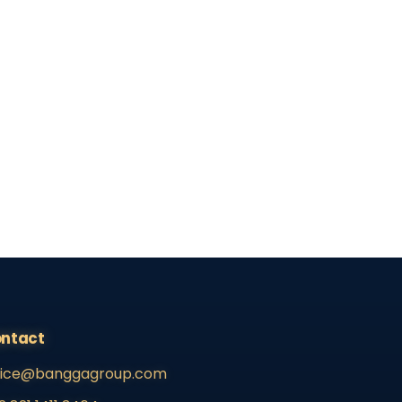
ntact
fice@banggagroup.com