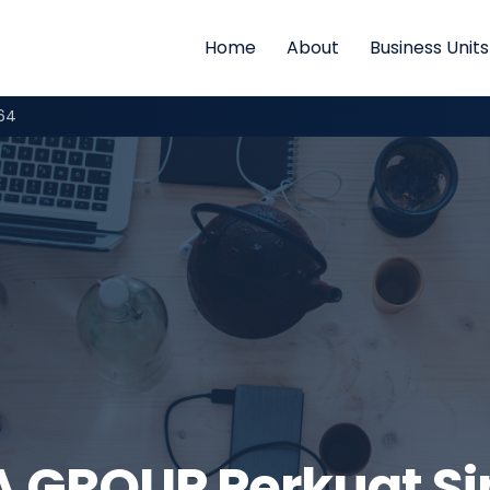
Home
About
Business Units
464
GROUP Perkuat Si