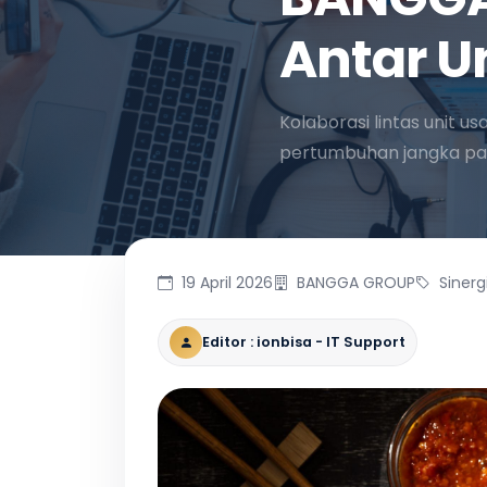
Antar Un
Kolaborasi lintas unit u
pertumbuhan jangka pa
19 April 2026
BANGGA GROUP
Sinergi
Editor : ionbisa - IT Support